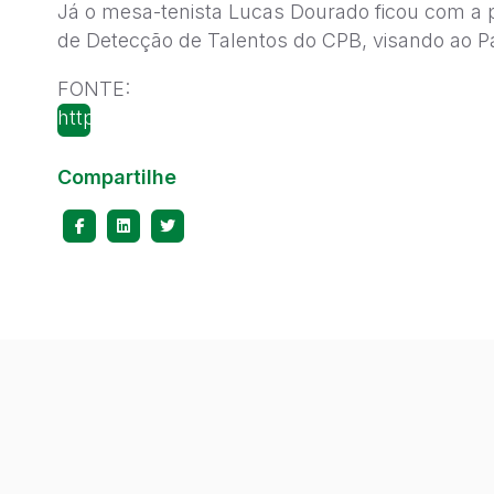
Já o mesa-tenista Lucas Dourado ficou com a p
de Detecção de Talentos do CPB, visando ao P
FONTE:
http://diariodonordeste.globo.com/materia.asp
codigo=1195998
Compartilhe