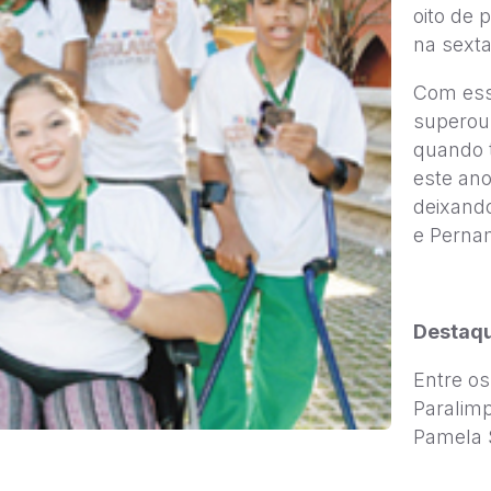
oito de 
na sexta
Com ess
superou 
quando 
este ano
deixando
e Pernam
Destaq
Entre os
Paralim
Pamela S