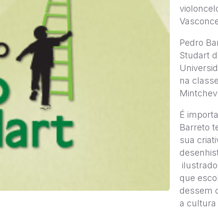
violoncel
Vasconcel
Pedro Bar
Studart d
Universi
na classe
Mintchev
É import
Barreto 
sua criat
desenhist
ilustrad
que esco
dessem c
a cultura