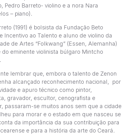
o, Pedro Barreto- violino e a nora Nara
os – piano).
reto (1991) é bolsista da Fundação Beto
e Incentivo ao Talento e aluno de violino da
dade de Artes “Folkwang” (Essen, Alemanha)
 do eminente violinista búlgaro Mintcho
.
ante lembrar que, embora o talento de Zenon
tenha alcançado reconhecimento nacional, por
ividade e apuro técnico como pintor,
a, gravador, escultor, cenografista e
or, passaram-se muitos anos sem que a cidade
lheu para morar e o estado em que nasceu se
onta da importância da sua contribuição para
 cearense e para a história da arte do Ceará.