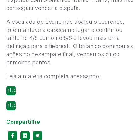
conseguiu vencer a disputa.
A escalada de Evans não abalou o cearense,
que manteve a cabeça no lugar e confirmou
tanto no 4/5 como no 5/6 e levou mais uma
definição para o tiebreak. O britânico dominou as
ações no desempate final, venceu os cinco
primeiros pontos.
Leia a matéria completa acessando:
http://tenisbrasil.uol.com.br/noticias/49447/Montei
pega-britanico-e-estreia-nesta-segunda/
http://tenisbrasil.uol.com.br/noticias/49459/Montei
leva-virada-incrivel-e-nao-passa-da-estreia/
Compartilhe