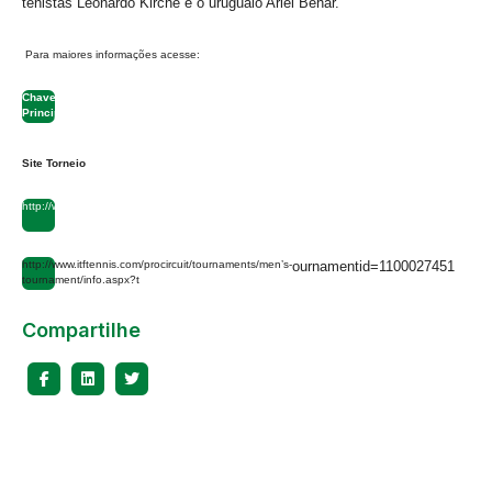
tenistas Leonardo
Kirche e o uruguaio Ariel Behar.
Para maiores informações acesse:
Chave
Principal
Site Torneio
http://www.gremioportugues.com.br/
http://www.itftennis.com/procircuit/tournaments/men’s-
ournamentid=1100027451
tournament/info.aspx?t
Compartilhe