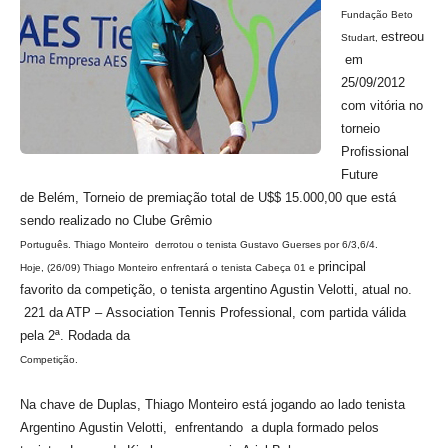
Fundação Beto
estreou
Studart,
em
25/09/2012
com vitória no
torneio
Profissional
Future
de
Belém, Torneio de
premiação total de U$$ 15.000,00 que está
sendo realizado no Clube Grêmio
Português. Thiago Monteiro derrotou o tenista Gustavo Guerses por 6/3,6/4.
principal
Hoje, (26/09) Thiago Monteiro enfrentará o tenista Cabeça 01 e
favorito
da competição, o tenista argentino Agustin Velotti, atual no.
221 da ATP –
Association Tennis Professional, com partida válida
pela 2ª. Rodada da
Competição.
Na chave de Duplas, Thiago Monteiro está jogando ao lado tenista
Argentino
Agustin Velotti, enfrentando a dupla formado pelos