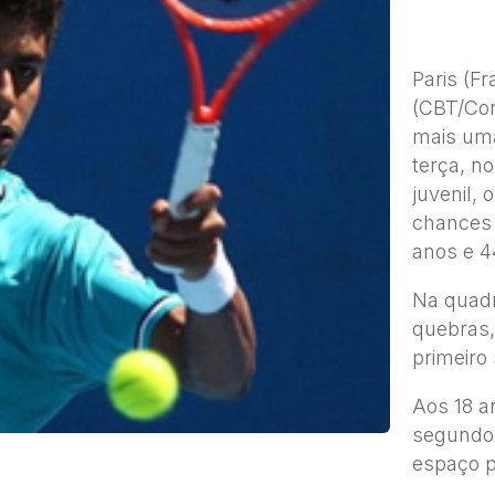
Paris (Fr
(CBT/Cor
mais uma
terça, n
juvenil, 
chances 
anos e 4
Na quadr
quebras,
primeiro
Aos 18 a
segundo 
espaço p