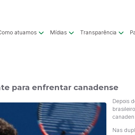
Como atuamos
Mídias
Transparência
P
nte para enfrentar canadense
Depois d
brasileir
canadens
Nas dup