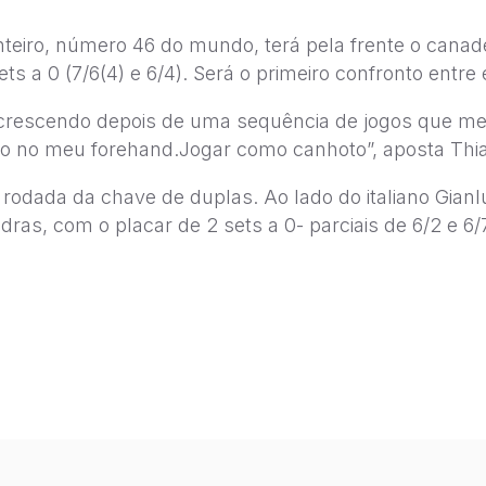
eiro, número 46 do mundo, terá pela frente o canade
s a 0 (7/6(4) e 6/4). Será o primeiro confronto entre e
ou crescendo depois de uma sequência de jogos que m
o no meu forehand.Jogar como canhoto”, aposta Thia
a rodada da chave de duplas. Ao lado do italiano Gian
ras, com o placar de 2 sets a 0- parciais de 6/2 e 6/7