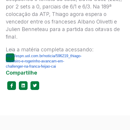
por 2 sets a 0, parciais de 6/1 e 6/3. Na 189ª
colocação da ATP, Thiago agora espera o
vencedor entre os franceses Albano Olivetti e
Julien Benneteau para a partida das oitavas de
final.
Leia a matéria completa acessando:
http://espn.uol.com.br/noticia/596219_thiago-
monteiro-e-rogerinho-avancam-em-
challenger-na-franca-feijao-cai
Compartilhe