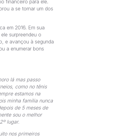
o financeiro para ele.
orou a se tornar um dos
ica em 2016. Em sua
, ele surpreendeu o
do, e avançou à segunda
ou a enumerar bons
moro lá mas passo
eios, como no tênis
sempre estamos na
is minha família nunca
 depois de 5 meses de
mente sou o melhor
2º lugar.
ito nos primeiros