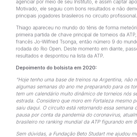
agenciar por meio de seu Instituto, e assim captar apoi
Motivado, ele seguiu com bons resultados e não dem
principais jogadores brasileiros no circuito profissional.
Thiago apareceu no mundo do tênis de forma meteór
primeira partida de chave principal de torneios da ATP
francês Jo-Wilfried Tsonga, então número 9 do mun
rodada do Rio Open. Deste momento em diante, pass
resultados e despontou na lista da ATP.
Depoimento do bolsista em 2020:
“Hoje tenho uma base de treinos na Argentina, não 
algumas semanas do ano me preparando para os torn
tem um calendário muito dinâmico de torneios nós 
estrada. Considero que moro em Fortaleza mesmo po
saiu daqui. O circuito está retornando essa semana
pausa por conta da pandemia do coronavirus, atual
brasileiro no ranking mundial da ATP figurando em 8
Sem dúvidas, a Fundação Beto Studart me ajudou mu