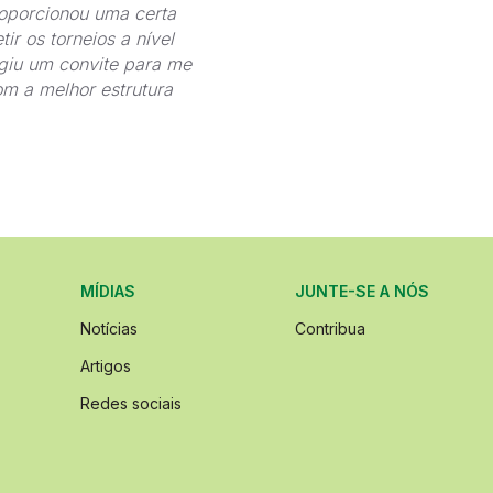
roporcionou uma certa
ir os torneios a nível
rgiu um convite para me
om a melhor estrutura
MÍDIAS
JUNTE-SE A NÓS
Notícias
Contribua
Artigos
Redes sociais