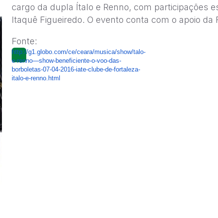
cargo da dupla Ítalo e Renno, com participações 
Itaquê Figueiredo. O evento conta com o apoio da 
Fonte:
http://g1.globo.com/ce/ceara/musica/show/talo-
e-renno—show-beneficiente-o-voo-das-
borboletas-07-04-2016-iate-clube-de-fortaleza-
italo-e-renno.html