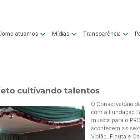
Como atuamos
Mídias
Transparência
P
jeto cultivando talentos
O Conservatório d
com a Fundação Be
musica para o PR
acontecem as sext
Violão, Flauta e Ca