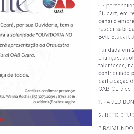
03 personalid
Studart, em r
cenário empre
responsabilid
Beto Studart d
Fundada em 20
crianças, ado
talentosos, n
contribuindo 
participação 
OAB-CE e os 
1. PAULO BON
2. BETO STU
3.RAIMUNDO