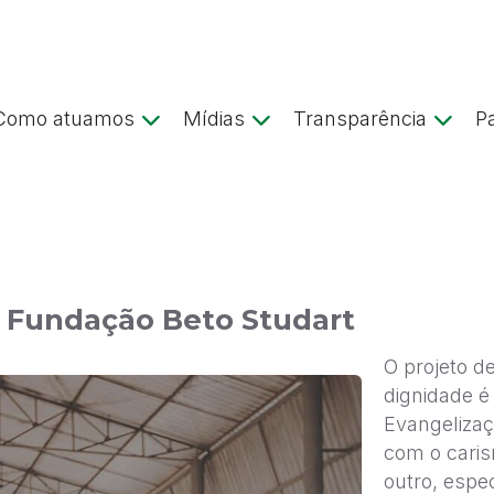
Como atuamos
Mídias
Transparência
P
 Fundação Beto Studart
O projeto d
dignidade é
Evangeliza
com o caris
outro, espe