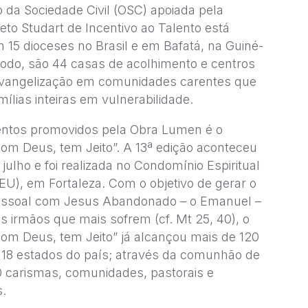
 da Sociedade Civil (OSC) apoiada pela
to Studart de Incentivo ao Talento está
 15 dioceses no Brasil e em Bafatá, na Guiné-
todo, são 44 casas de acolhimento e centros
 evangelização em comunidades carentes que
ílias inteiras em vulnerabilidade.
ntos promovidos pela Obra Lumen é o
om Deus, tem Jeito”. A 13ª edição aconteceu
 julho e foi realizada no Condomínio Espiritual
EU), em Fortaleza. Com o objetivo de gerar o
essoal com Jesus Abandonado – o Emanuel –
s irmãos que mais sofrem (cf. Mt 25, 40), o
om Deus, tem Jeito” já alcançou mais de 120
18 estados do país; através da comunhão de
 carismas, comunidades, pastorais e
.