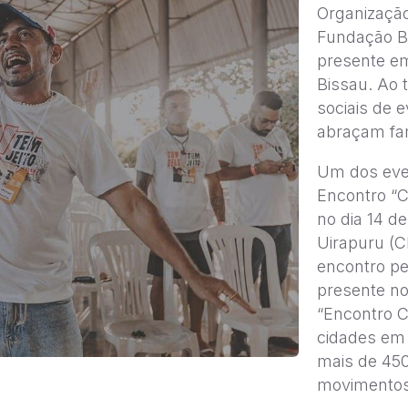
Organização
Fundação Be
presente em
Bissau. Ao 
sociais de
abraçam fam
Um dos eve
Encontro “C
no dia 14 de
Uirapuru (C
encontro p
presente no
“Encontro C
cidades em 
mais de 450
movimentos