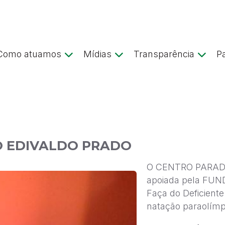
Como atuamos
Mídias
Transparência
P
O EDIVALDO PRADO
O CENTRO PARADE
apoiada pela FUN
Faça do Deficient
natação paraolímp