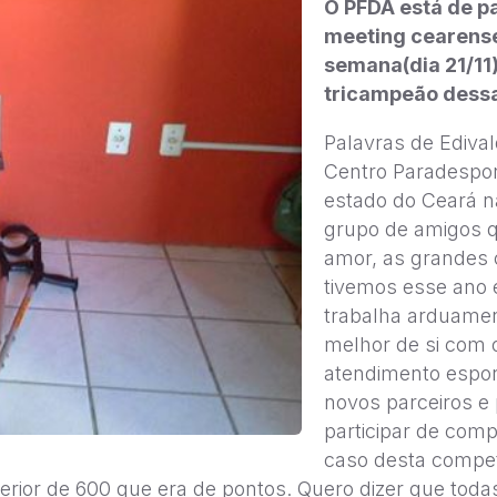
O PFDA está de p
meeting cearense
semana(dia 21/11
tricampeão dess
Palavras de Edival
Centro Paradespor
estado do Ceará 
grupo de amigos q
amor, as grandes c
tivemos esse ano 
trabalha arduamen
melhor de si com 
atendimento espor
novos parceiros e 
participar de com
caso desta compet
rior de 600 que era de pontos. Quero dizer que toda