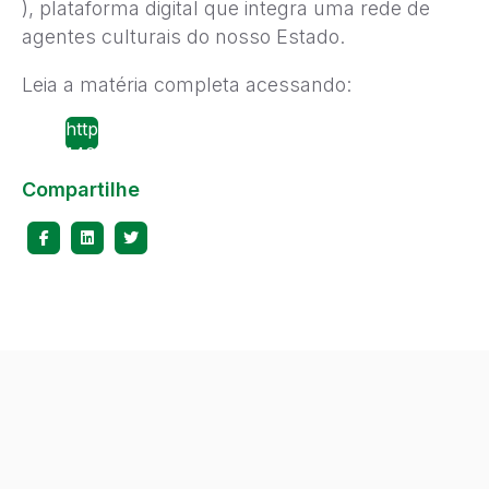
), plataforma digital que integra uma rede de
agentes culturais do nosso Estado.
Leia a matéria completa acessando:
http://www.dragaodomar.org.br/noticias/49/20180
1408-inscricoes-abertas-para-maloca-dragao-201
Compartilhe