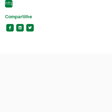
https://globoplay.globo.com/v/6913329/
Compartilhe