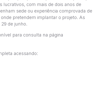
s lucrativos, com mais de dois anos de
e tenham sede ou experiência comprovada de
 onde pretendem implantar o projeto. As
é 29 de junho.
ponível para consulta na página
ompleta acessando:
.com.br/geral/fundacao-
m-edital-para-apoiar-
acao-de-emprego