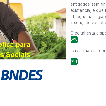
entidades sem fin
existência, e qu
atuação na região
inscrições vão at
O edital está dis
www.fbb.or
g.br/reaplicaTS
Leia a matéria c
https://ogirassol
bb-e-bndes-lanca
projetos-de-ger