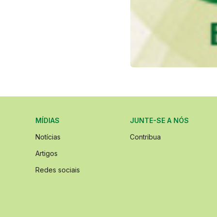
MÍDIAS
JUNTE-SE A NÓS
Notícias
Contribua
Artigos
Redes sociais