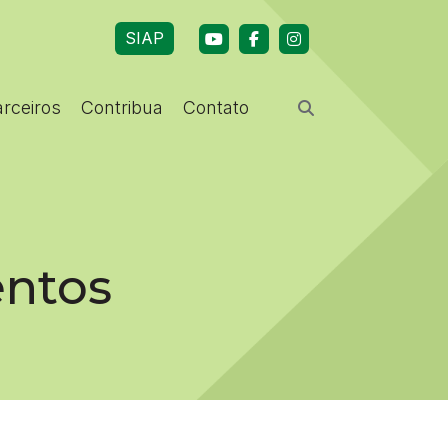
SIAP
arceiros
Contribua
Contato
entos