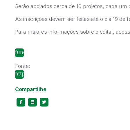
Serão apoiados cerca de 10 projetos, cada um c
As inscrições devem ser feitas até o dia 19 de f
Para maiores informações sobre o edital, aces
fundodireitoshumanos.org.br/
Fonte:
https://fundodireitoshumanos.org.br/edital/co
o-trabalho-infantil-na-industria-da-moda/?
_ga=2.123695561.397476492.1549292555-
Compartilhe
1185220414.1549292555