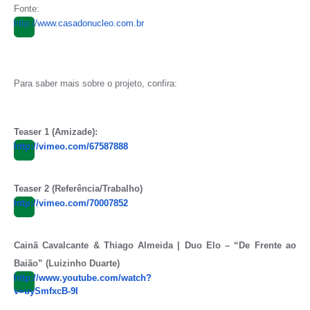
Fonte:
http://www.casadonucleo.com.br
Para saber mais sobre o projeto, confira:
Teaser 1 (Amizade):
http://vimeo.com/67587888
Teaser 2 (Referência/Trabalho)
http://vimeo.com/70007852
Cainã Cavalcante & Thiago Almeida | Duo Elo – “De Frente ao
Baião” (Luizinho Duarte)
http://www.youtube.com/watch?
v=uySmfxcB-9I