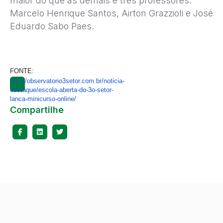
maior do que as demais e três professores:
Marcelo Henrique Santos, Airton Grazzioli e José
Eduardo Sabo Paes.
FONTE:
http://observatorio3setor.com.br/noticia-
destaque/escola-aberta-do-3o-setor-
lanca-minicurso-online/
Compartilhe