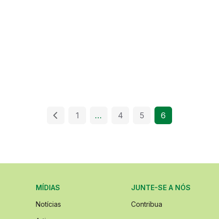
1
…
4
5
6
MÍDIAS
JUNTE-SE A NÓS
Notícias
Contribua