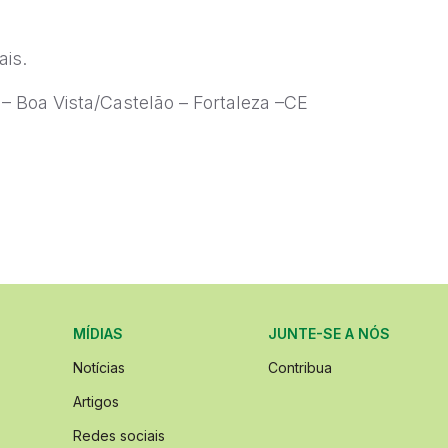
ais.
 – Boa Vista/Castelão – Fortaleza –CE
MÍDIAS
JUNTE-SE A NÓS
Notícias
Contribua
Artigos
Redes sociais