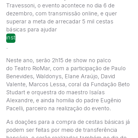
Travessoni, o evento acontece no dia 6 de
dezembro, com transmissão online, e quer
superar a meta de arrecadar 5 mil cestas
básicas para ajudar
instituições
filantrópicas
.
cearenses
Neste ano, serão 2h15 de show no palco
do Teatro RioMar, com a participação de Paulo
Benevides, Waldonys, Elane Araújo, David
Valente, Marcos Lessa, coral da Fundação Beto
Studart e orquestra do maestro Isaías
Alexandre, e ainda homilia do padre Eugênio
Pacelli, parceiro na realização do evento.
As doações para a compra de cestas básicas já
podem ser feitas por meio de transferência
bancária, e serão realizadas também no dia do